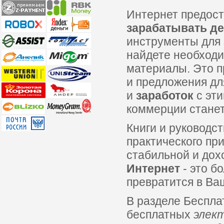
Интернет предос
зарабатывать де
инструменты для
найдете необходи
материалы. Это 
и предложения д
и
заработок
с эт
коммерции стане
Книги и руководс
практического пр
стабильной и до
Интернет
- это б
превратится в Ва
В разделе Беспл
бесплатных
элек