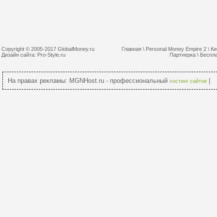
Copyright © 2005-2017 GlobalMoney.ru
Главная
\
Personal Money Empire 2
\
Ки
Дизайн сайта:
Pro-Style.ru
Партнерка
\
Беспл
На правах рекламы: MGNHost.ru - профессиональный
|
хостинг сайтов