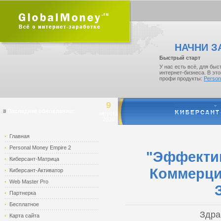
НАЧНИ З
Быстрый старт
У нас есть всё, для быс
интернет-бизнеса. В эт
профи продукты:
Person
9
Последнее обновление:
августа
2026
Главная
Personal Money Empire 2
"Эффекти
Киберсант-Матрица
Коммерц
Киберсант-Активатор
Web Master Pro
Партнерка
Бесплатное
Здра
Карта сайта