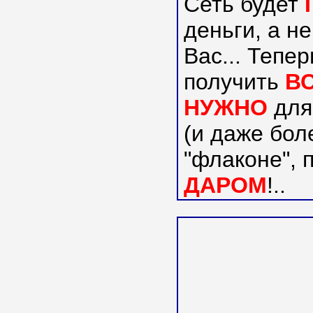
Сеть будет
деньги, а не
Вас... Тепе
получить
В
НУЖНО
для
(и даже бол
"флаконе", 
ДАРОМ
!..