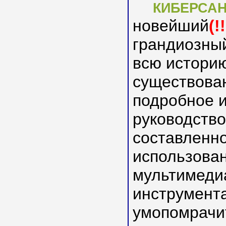
КИБЕРСА
новейший
(!!
грандиозный
всю историю
существован
подробное 
руководство
составленно
использова
мультимеди
инструмент
умопомрачи