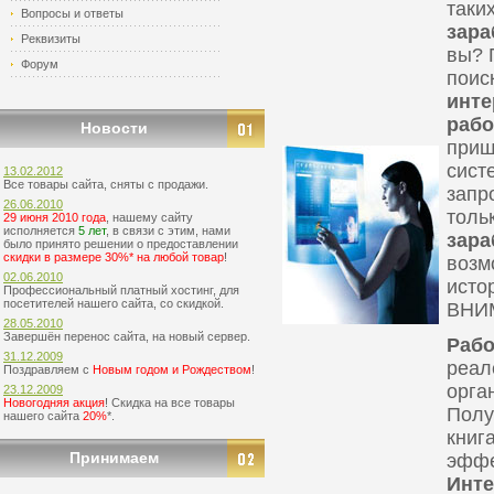
таки
Вопросы и ответы
зара
Реквизиты
вы? 
Форум
поис
инте
рабо
Новости
приш
сист
13.02.2012
Все товары сайта, сняты с продажи.
запр
26.06.2010
толь
29 июня 2010 года
, нашему сайту
исполняется
5 лет
, в связи с этим, нами
зара
было принято решении о предоставлении
скидки в размере 30%* на любой товар
!
возм
02.06.2010
исто
Профессиональный платный хостинг, для
посетителей нашего сайта, со скидкой.
ВНИМ
28.05.2010
Завершён перенос сайта, на новый сервер.
Рабо
31.12.2009
реал
Поздравляем с
Новым годом и Рождеством
!
орга
23.12.2009
Новогодняя акция
! Скидка на все товары
Полу
нашего сайта
20%
*.
книг
Принимаем
эффе
Инте